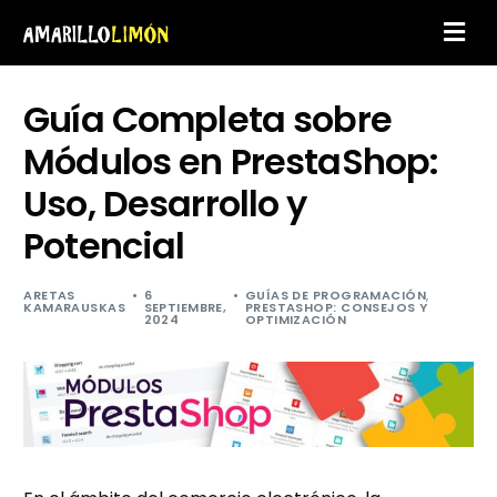
Guía Completa sobre
Módulos en PrestaShop:
Uso, Desarrollo y
Potencial
ARETAS
6
GUÍAS DE PROGRAMACIÓN
,
KAMARAUSKAS
SEPTIEMBRE,
PRESTASHOP: CONSEJOS Y
2024
OPTIMIZACIÓN