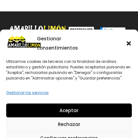
Gestionar
consentimientos
634 470 111
info@amarillolimon.net
Utilizamos cookies de terceros con la finalidad de análisis
Aviso Legal
estadístico y gestión publicitaria. Puedes aceptarlas pulsando en
"Aceptar", rechazarlas pulsando en "Denegar" o configurarlas
Política de Cookies
pulsando en "Administrar opciones" y "Guardar preferencias".
Dicen de nosotros…
Gestionar los servicios
Eventos
Trabaja con nosotros
Aceptar
Agentes Digitalizadores Marketing
Rechazar