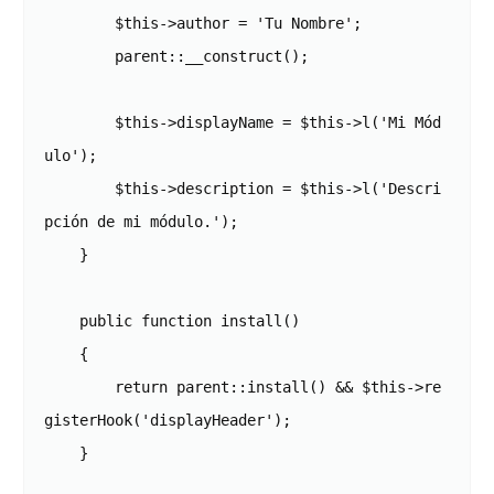
        $this->author = 'Tu Nombre';

        parent::__construct();

        $this->displayName = $this->l('Mi Mód
ulo');

        $this->description = $this->l('Descri
pción de mi módulo.');

    }

    public function install()

    {

        return parent::install() && $this->re
gisterHook('displayHeader');

    }
