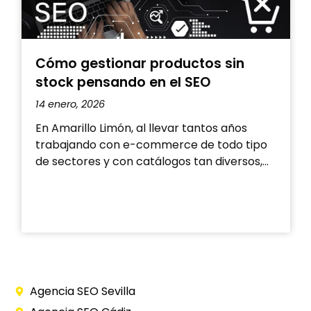
Cómo gestionar productos sin
Q
stock pensando en el SEO
14 enero, 2026
1
En Amarillo Limón, al llevar tantos años
trabajando con e-commerce de todo tipo
D
de sectores y con catálogos tan diversos,…
b
t
g
Agencia SEO Sevilla