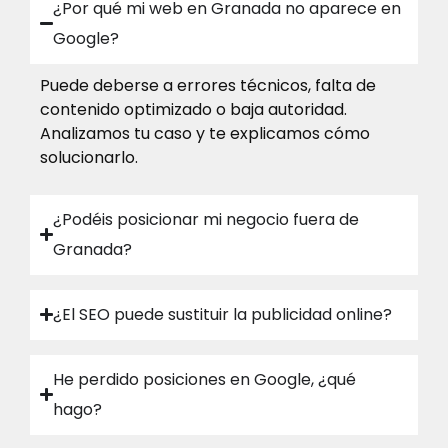
¿Por qué mi web en Granada no aparece en
mejoras genéricas "como todos", emplean un 
Google?
buen tiempo en revisar TODO y a partir de ahí 
a trabajar.GRANDES PROFESIONALES
Puede deberse a errores técnicos, falta de
contenido optimizado o baja autoridad.
Analizamos tu caso y te explicamos cómo
solucionarlo.
¿Podéis posicionar mi negocio fuera de
Granada?
¿El SEO puede sustituir la publicidad online?
He perdido posiciones en Google, ¿qué
hago?