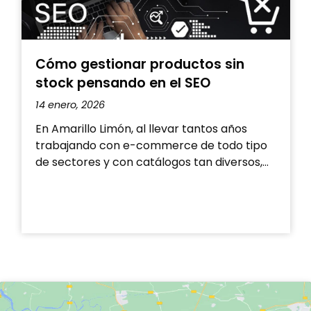
Cómo gestionar productos sin
Q
stock pensando en el SEO
14 enero, 2026
1
En Amarillo Limón, al llevar tantos años
trabajando con e-commerce de todo tipo
D
de sectores y con catálogos tan diversos,…
b
t
g