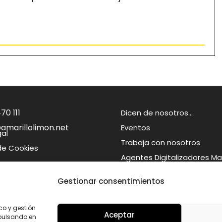
70 111
Dicen de nosotros…
amarillolimon.net
Eventos
gal
Trabaja con nosotros
 de Cookies
Agentes Digitalizadores Ma
Gestionar consentimientos
© 2026
Amarillo Limón
– Todos los derechos reservados
co y gestión
Aceptar
 pulsando en