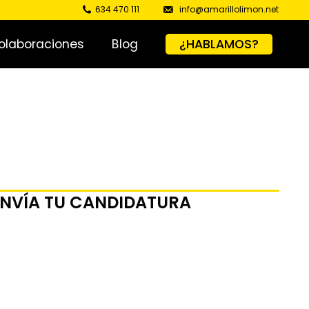
634 470 111
info@amarillolimon.net
olaboraciones
Blog
¿HABLAMOS?
ENVÍA TU CANDIDATURA