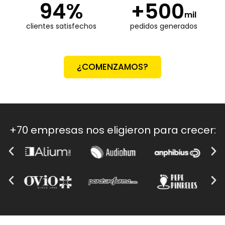
94
%
+
500
mil
clientes satisfechos
pedidos generados
¿COMENZAMOS?
+70 empresas nos eligieron para crecer: