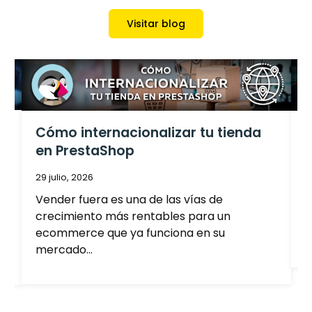
Visitar blog
s
Cómo internacionalizar tu tienda
E
en PrestaShop
29 julio, 2026
1
Vender fuera es una de las vías de
P
crecimiento más rentables para un
e
ecommerce que ya funciona en su
d
mercado…