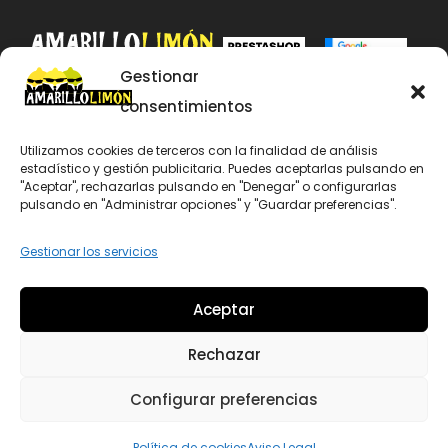
Gestionar
consentimientos
634 470 111
info@amarillolimon.net
Utilizamos cookies de terceros con la finalidad de análisis
Aviso Legal
estadístico y gestión publicitaria. Puedes aceptarlas pulsando en
Política de Cookies
"Aceptar", rechazarlas pulsando en "Denegar" o configurarlas
pulsando en "Administrar opciones" y "Guardar preferencias".
Dicen de nosotros…
Gestionar los servicios
Eventos
Trabaja con nosotros
Aceptar
Agentes Digitalizadores Marketing
Rechazar
Configurar preferencias
Política de cookies
Aviso Legal