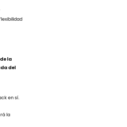
y
lexibilidad
de la
da del
ck en sí.
rá la