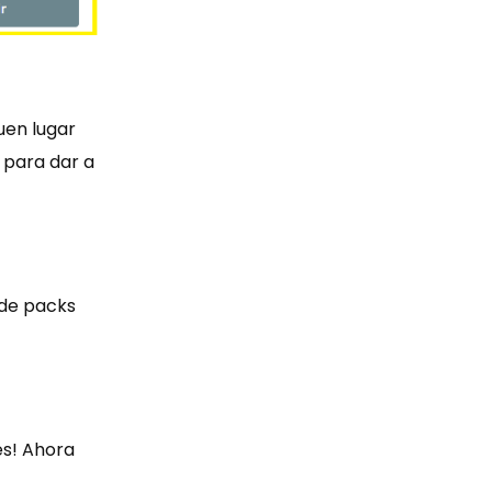
uen lugar
para dar a
 de packs
des! Ahora