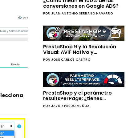
¿Cómo medir el 100% de las
conversiones en Google ADS?
POR JUAN ANTONIO SERRANO NAVARRO
PrestaShop 9 y la Revolución
Visual: AVIF Nativo y
Regeneración de Imágenes sin
POR JOSÉ CARLOS CASTRO
Timeouts
PrestaShop y el parámetro
elecciona
resultsPerPage: ¿tienes
problemas de rendimiento?
POR JAVIER PARDO MUÑOZ