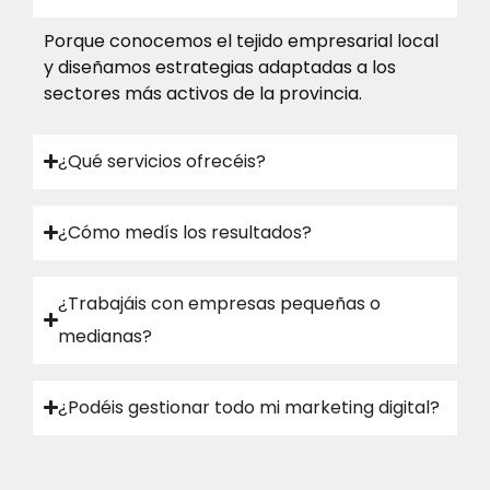
buen tiempo en revisar TODO y a partir de ahí 
a trabajar.GRANDES PROFESIONALES
Porque conocemos el tejido empresarial local
y diseñamos estrategias adaptadas a los
sectores más activos de la provincia.
¿Qué servicios ofrecéis?
¿Cómo medís los resultados?
¿Trabajáis con empresas pequeñas o
medianas?
¿Podéis gestionar todo mi marketing digital?