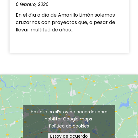
6 febrero, 2026
2
En el día a día de Amarillo Limón solemos
L
cruzarnos con proyectos que, a pesar de
p
llevar multitud de años…
e
Haz clic en «Estoy de acuerdo» para
habilitar Google maps
Política de cookies
Estoy de acuerdo