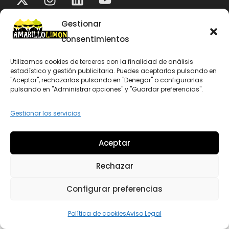
Evaluación Google
Gestionar
4.9
consentimientos
Utilizamos cookies de terceros con la finalidad de análisis
estadístico y gestión publicitaria. Puedes aceptarlas pulsando en
© 2026
Amarillo Limón
– Todos los derechos reservados
"Aceptar", rechazarlas pulsando en "Denegar" o configurarlas
pulsando en "Administrar opciones" y "Guardar preferencias".
Gestionar los servicios
Aceptar
Rechazar
Configurar preferencias
Política de cookies
Aviso Legal